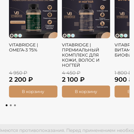
VITABRIDGE |
VITABRIDGE |
VITABRID
ОМЕГА-3 75%
ПРЕМИАЛЬНЫЙ
ВИТАМИ
КОМПЛЕКС ДЛЯ
БИОФЛ
КОЖИ, ВОЛОС И
НОГТЕЙ
4 950 ₽
4 450 ₽
1 800 ₽
2 200 ₽
2 100 ₽
900 ₽
В корзину
В корзину
В 
тся противопоказания. Перед применением необходима 