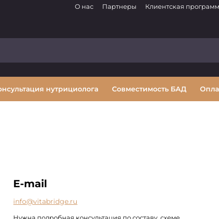
О нас
Партнеры
Клиентская програм
онсультация нутрициолога
Совместимость БАД
Опла
E-mail
info@vitabridge.ru
Нужна подробная консультация по составу, схеме