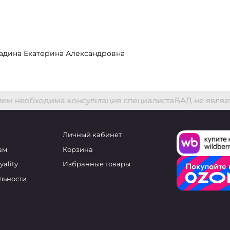
дина Екатерина Александровна
м необходима консультация специалиста
БАД не являет
Личный кабинет
ам
Корзина
ality
Избранные товары
льности