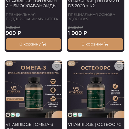
VITABRIDGE | ВИТАМИН
VITABRIDGE | ВИТАМИН
С + БИОФЛАВОНОИДЫ
D3 2000 + K2
ПРЕМИАЛЬНАЯ
ПРЕМИАЛЬНАЯ ОСНОВА
ПОДДЕРЖКА ИММУНИТЕТА
ЗДОРОВЬЯ
1 800 ₽
2 200 ₽
900 ₽
1 000 ₽
В корзину
В корзину
-56%
-57%
VITABRIDGE | ОМЕГА-3
VITABRIDGE | ОСТЕФОРС