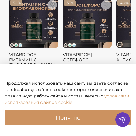
-50%
-57%
-40%
VITABRIDGE |
VITABRIDGE |
VITABRID
ВИТАМИН С +
ОСТЕФОРС
АНТИСТ
БИОФЛАВОНОИДЫ
1 800 ₽
4 900 ₽
3 500 ₽
900 ₽
2 100 ₽
2 100
Продолжая использовать наш сайт, вы даете согласие
на обработку файлов cookie, которые обеспечивают
В корзину
В корзину
В 
правильную работу сайта и соглашаетесь
с
условиями
использования файлов cookie
Понятно
я противопоказания. Перед применением необходима ко