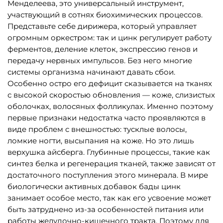
Менделеева, это универсальный инструмент,
участвующий в сотнях биохимических процессов.
Представьте себе дирижера, который управляет
огромным оркестром: так и цинк регулирует работу
ферментов, деление клеток, экспрессию генов и
передачу нервных импульсов. Без него многие
системы организма начинают давать сбои.
Особенно остро его дефицит сказывается на тканях
с высокой скоростью обновления — коже, слизистых
оболочках, волосяных фолликулах. Именно поэтому
первые признаки недостатка часто проявляются в
виде проблем с внешностью: тусклые волосы,
ломкие ногти, высыпания на коже. Но это лишь
верхушка айсберга. Глубинные процессы, такие как
синтез белка и регенерация тканей, также зависят от
достаточного поступления этого минерала. В мире
биологически активных добавок бады цинк
занимает особое место, так как его усвоение может
быть затруднено из-за особенностей питания или
работы желудочно-кишечного тракта. Поэтому для