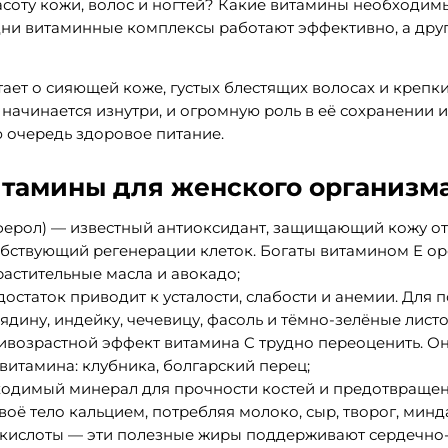
асоту кожи, волос и ногтей? Какие витамины необходи
дни витаминные комплексы работают эффективно, а дру
ет о сияющей коже, густых блестящих волосах и крепких
а начинается изнутри, и огромную роль в её сохранении 
ю очередь здоровое питание.
тамины для женского организма
ферол) — известный антиоксидант, защищающий кожу о
обствующий регенерации клеток. Богаты витамином E ор
растительные масла и авокадо;
достаток приводит к усталости, слабости и анемии. Для
ядину, индейку, чечевицу, фасоль и тёмно-зелёные лист
ивозрастной эффект витамина C трудно переоценить. О
витамина: клубника, болгарский перец;
одимый минерал для прочности костей и предотвращен
оё тело кальцием, потребляя молоко, сыр, творог, минда
кислоты — эти полезные жиры поддерживают сердечно-