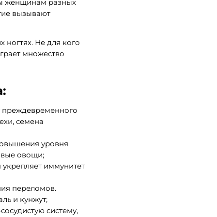
мы женщинам разных
гие вызывают
 ногтях. Не для кого
играет множество
:
т преждевременного
ехи, семена
 повышения уровня
овые овощи;
н укрепляет иммунитет
ия переломов.
ль и кунжут;
сосудистую систему,