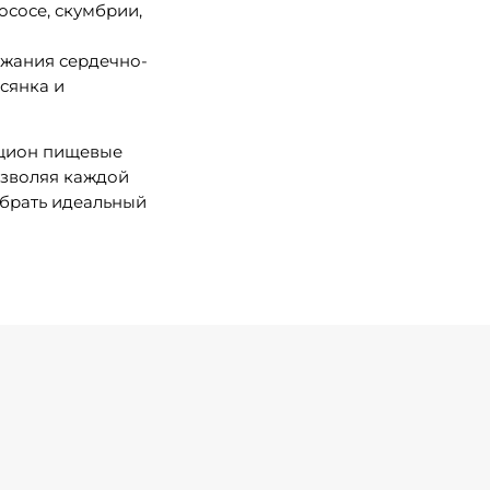
ососе, скумбрии,
ржания сердечно-
сянка и
ацион пищевые
озволяя каждой
обрать идеальный