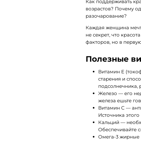
Как поддерживать кр
возрастов? Почему о
разочарование?
Каждая женщина мечта
не секрет, что красот
факторов, но в перву
Полезные ви
Витамин E (токо
старения и спос
подсолнечника, 
Железо — его не
железа ешьте гов
Витамин C — ант
Источника этого 
Кальций — необх
Обеспечивайте св
Омега-3 жирные 