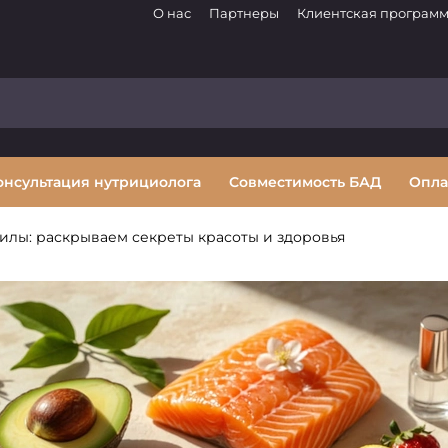
О нас
Партнеры
Клиентская програм
онсультация нутрициолога
Совместимость БАД
Опла
илы: раскрываем секреты красоты и здоровья