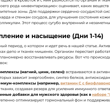
падают в кровоток и с ним разносятся по органам и ткан
оего рода «инвентаризацию»: оценивает, каких веществ 
оритетные зоны. Для поддержки сердечно-сосудистой с
арда и стенкам сосудов, для улучшения состояния кожи,
лликулам. Этот процесс сугубо внутренний и незаметный
пление и насыщение (Дни 1-14)
ный период, о котором и идет речь в нашей статье. Акти
ках-депо и тканях-мишенях. Организм перестает работа
планомерно восстанавливать ресурсы. Вот что происходи
вок:
мплексы (магний, цинк, селен):
встраиваются в активн
торых зависит энергообмен, синтез белков, антиоксидан
емиум-комплексы (например,
витамин С с биофлавон
тканях, создавая резерв для усиления иммунного ответа
нные добавки для мужского здоровья (как в
наборе 
тепенно оптимизируют гормональный фон и поддержив