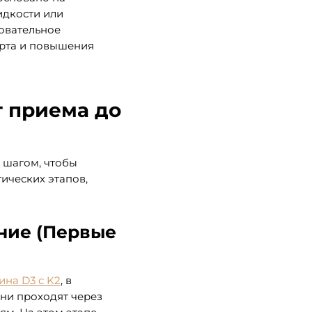
идкости или
овательное
рта и повышения
т приема до
 шагом, чтобы
гических этапов,
ние (Первые
ина D3 с K2
, в
ни проходят через