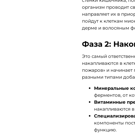
стенки кишечника, по
организм проводит св
направляет их в при
пойдут к клеткам миок
дерме и волосяным фо
Фаза 2: Нако
Это самый ответствен
накапливаются в клет
пожаров» и начинает 
разными типами доба
Минеральные ко
ферментов, от ко
Витаминные пр
накапливаются в 
Специализирова
компоненты пос
функцию.