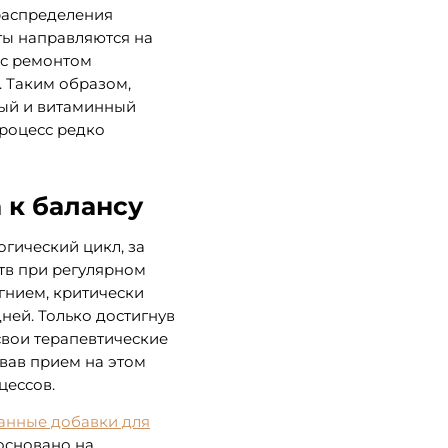
распределения
ты направляются на
 с ремонтом
. Таким образом,
ный и витаминный
процесс редко
 к балансу
гический цикл, за
тв при регулярном
гнием, критически
дней. Только достигнув
свои терапевтические
рвав прием на этом
цессов.
анные добавки для
 основано на