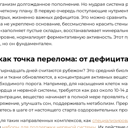
рганизм долгожданное пополнение. Но мудрая система 
 четкому плану. В первую очередь поступающие нутриен
трых, жизненно важных дефицитов. Это можно сравнить
а не укреплено основание, бессмысленно красить стены
«заполняет пустые склады», восстанавливает минераль
уровне, нормализует ферментативную активность. Этот 
 но он фундаментален.
как точка перелома: от дефицита
ырнадцать дней считаются рубежом? Это средний биоло
и и ткани обновляются, а концентрация активных вещес
бходимого порога. Например, для насыщения клеток ма
дца и нервной системы, требуется как раз около 10-14 
ентрации, вещество начинает в полной мере проявлять 
пряжение, улучшать сон, поддерживать метаболизм. Пре
аетесь в шаге от настоящего старта оздоровительных про
ля таких направленных комплексов, как
специализиров
и
наборы для поддержки нервной системы
. Их действие