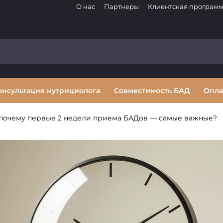
О нас
Партнеры
Клиентская програм
онсультация нутрициолога
Совместимость БАД
Опла
 почему первые 2 недели приема БАДов — самые важные?