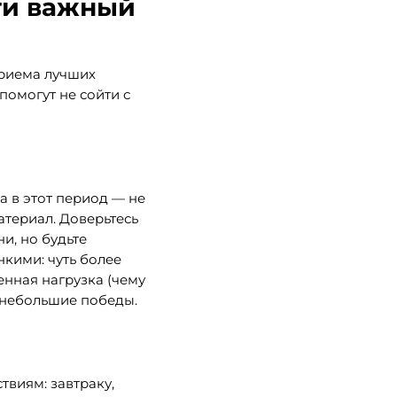
ти важный
приема лучших
помогут не сойти с
а в этот период — не
атериал. Доверьтесь
и, но будьте
нкими: чуть более
енная нагрузка (чему
и небольшие победы.
твиям: завтраку,