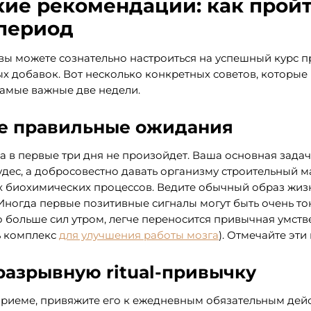
кие рекомендации: как прой
 период
вы можете сознательно настроиться на успешный курс 
х добавок. Вот несколько конкретных советов, которые 
самые важные две недели.
е правильные ожидания
да в первые три дня не произойдет. Ваша основная задач
дес, а добросовестно давать организму строительный м
 биохимических процессов. Ведите обычный образ жизн
 Иногда первые позитивные сигналы могут быть очень то
о больше сил утром, легче переносится привычная умств
ь комплекс
для улучшения работы мозга
). Отмечайте эт
разрывную ritual-привычку
приеме, привяжите его к ежедневным обязательным дейс