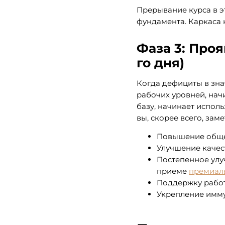
Прерывание курса в э
фундамента. Каркаса н
Фаза 3: Про
го дня)
Когда дефициты в зна
рабочих уровней, нач
базу, начинает испол
вы, скорее всего, заме
Повышение общег
Улучшение качест
Постепенное улу
приеме
премиал
Поддержку работ
Укрепление имму