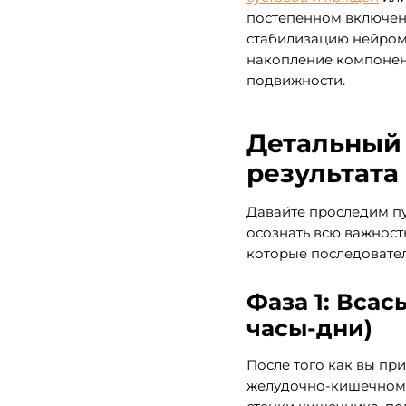
постепенном включени
стабилизацию нейроме
накопление компонен
подвижности.
Детальный 
результата
Давайте проследим пу
осознать всю важность
которые последовател
Фаза 1: Вса
часы-дни)
После того как вы пр
желудочно-кишечном 