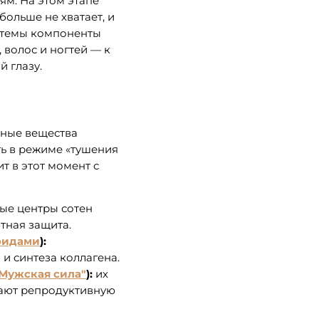
ям. На этом этапе
больше не хватает, и
истемы компоненты
 волос и ногтей — к
 глазу.
вные вещества
ть в режиме «тушения
т в этот момент с
ые центры сотен
тная защита.
оидами
):
 и синтеза коллагена.
"Мужская сила"
):
их
ают репродуктивную