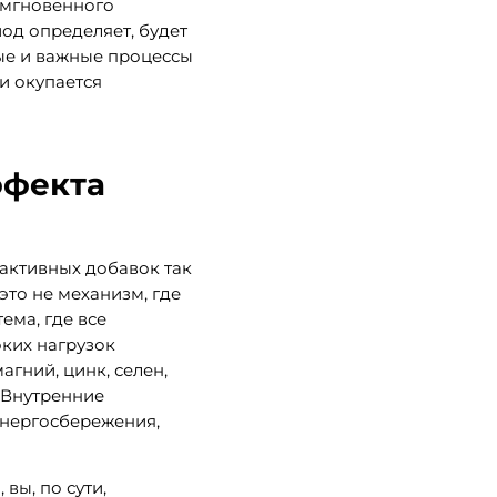
 мгновенного
од определяет, будет
ые и важные процессы
и окупается
ффекта
активных добавок так
это не механизм, где
ема, где все
оких нагрузок
гний, цинк, селен,
 Внутренние
энергосбережения,
вы, по сути,