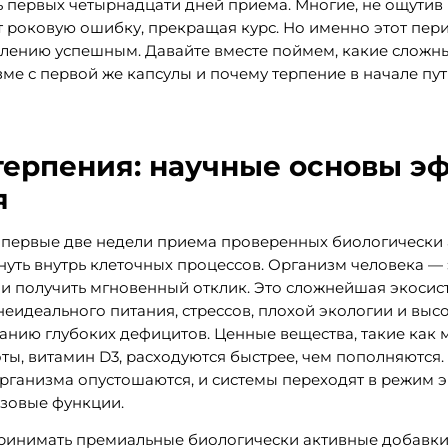
 первых четырнадцати дней приема. Многие, не ощутив
т роковую ошибку, прекращая курс. Но именно этот пери
влению успешным. Давайте вместе поймем, какие сложн
зме с первой же капсулы и почему терпение в начале пут
ерпения: научные основы э
я
 первые две недели приема проверенных биологически 
нуть внутрь клеточных процессов. Организм человека — 
и получить мгновенный отклик. Это сложнейшая экосист
неидеального питания, стрессов, плохой экологии и выс
нию глубоких дефицитов. Ценные вещества, такие как ма
ты, витамин D3, расходуются быстрее, чем пополняются.
рганизма опустошаются, и системы переходят в режим 
зовые функции.
ринимать премиальные биологически активные добавки, 