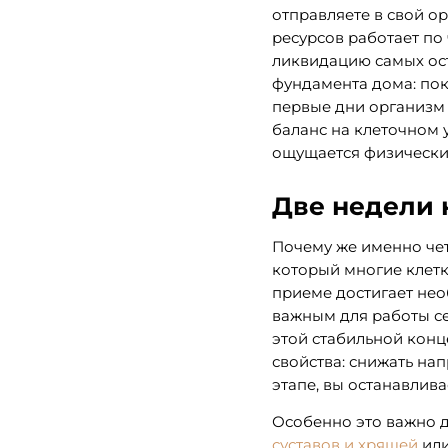
отправляете в свой о
ресурсов работает по
ликвидацию самых ос
фундамента дома: пок
первые дни организм 
баланс на клеточном 
ощущается физически,
Две недели 
Почему же именно чет
который многие клетк
приеме достигает нео
важным для работы сер
этой стабильной конц
свойства: снижать на
этапе, вы останавлив
Особенно это важно д
суставов и хрящей
ил