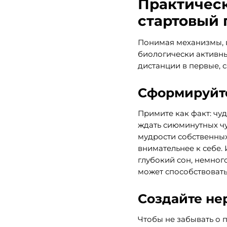
Практичес
стартовый
Понимая механизмы, 
биологически активны
дистанции в первые, 
Сформируйт
Примите как факт: чу
ждать сиюминутных чу
мудрости собственных
внимательнее к себе.
глубокий сон, немног
может способствоват
Создайте не
Чтобы не забывать о 