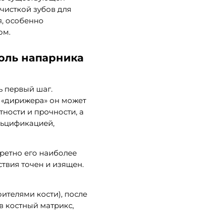
чисткой зубов для
я, особенно
ом.
роль напарника
ь первый шаг.
о «дирижера» он может
тности и прочности, а
альцификацией,
ретно его наиболее
твия точен и изящен.
ителями кости), после
в костный матрикс,