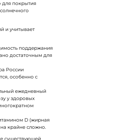
» для покрытия
 солнечного
й и учитывает
димость поддержания
нано достаточным для
ра России
тся, особенно с
ельный ежедневный
зу у здоровых
 многократном
витамином D (жирная
она крайне сложно.
же существующей