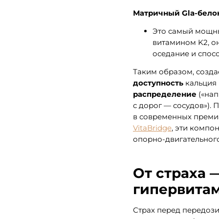
Матричный Gla-белок
Это самый мощны
витамином K2, он
оседание и спос
Таким образом, созда
доступность
кальция 
распределение
(«нап
с дорог — сосудов»).
в современных премиа
VitaBridge
, эти компо
опорно-двигательного
От страха 
гипервита
Страх перед передоз