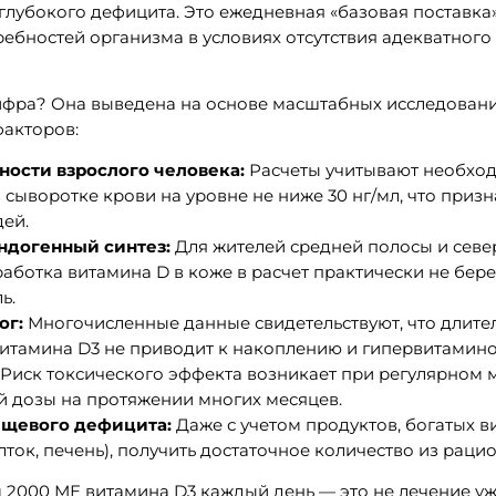
 глубокого дефицита. Это ежедневная «базовая поставка
ебностей организма в условиях отсутствия адекватного
ифра? Она выведена на основе масштабных исследовани
факторов:
ности взрослого человека:
Расчеты учитывают необхо
 сыворотке крови на уровне не ниже 30 нг/мл, что приз
ей.
догенный синтез:
Для жителей средней полосы и севе
аботка витамина D в коже в расчет практически не бере
ь.
ог:
Многочисленные данные свидетельствуют, что длит
итамина D3 не приводит к накоплению и гипервитамино
 Риск токсического эффекта возникает при регулярном
 дозы на протяжении многих месяцев.
щевого дефицита:
Даже с учетом продуктов, богатых 
ток, печень), получить достаточное количество из раци
 2000 МЕ витамина D3 каждый день — это не лечение у