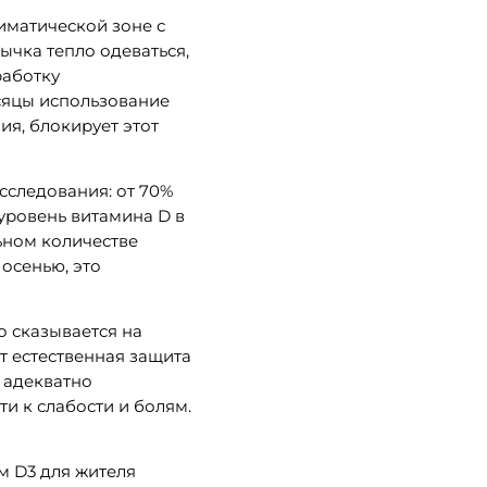
лиматической зоне с
ычка тепло одеваться,
работку
есяцы использование
я, блокирует этот
сследования: от 70%
уровень витамина D в
льном количестве
 осенью, это
о сказывается на
т естественная защита
 адекватно
и к слабости и болям.
м D3 для жителя