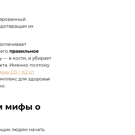
вированный
редотвращая их
беспечивает
 его
правильное
— в кости, и убирает
екта. Именно поэтому
мин D3 + K2 от
омплекс для здоровья
но.
м мифы о
ющих людям начать