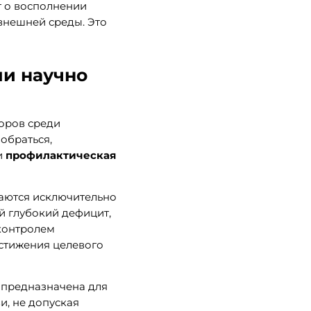
т о восполнении
 внешней среды. Это
ли научно
оров среди
обраться,
и
профилактическая
чаются исключительно
й глубокий дефицит,
 контролем
остижения целевого
 предназначена для
и, не допуская