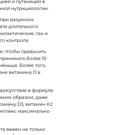
цией и путаницей в
енной нутрициологии.
 при разумном
тате длительного
лактические, так и
го контроля.
я. Чтобы превысить
принимать более 10
еньше. Более того,
вне витамина D в
присутствие в формуле
Таким образом, даже
тамину D3, витамин K2
комплекс максимально
та важен не только