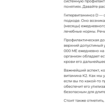
системную профилакти
понятиях. Давайте ра
Гипервитаминоз D — с
подходе. Оно возника
(месяцы) ежедневного
лечебные нормы. Речь
Профилактическая доз
верхний допустимый у
000 МЕ ежедневно на 
организм обладает е
крови его дальнейшее
Важнейший аспект, ко
витамина K2. Как мы 
если вы по какой-то 
обеспечит его утилиза
безопасным для длит
Стоит также отметить