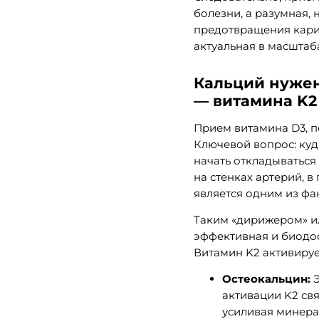
болезни, а разумная,
предотвращения карие
актуальная в масштаба
Кальций нужен
— витамина K2
Прием витамина D3, п
Ключевой вопрос: куд
начать откладываться 
на стенках артерий, в
является одним из фа
Таким «дирижером» ил
эффективная и биодос
Витамин K2 активируе
Остеокальцин:
Э
активации K2 свя
усиливая минера