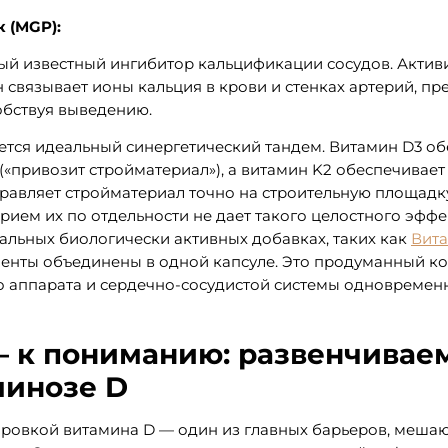
 (MGP):
й известный ингибитор кальцификации сосудов. Акти
 связывает ионы кальция в крови и стенках артерий, п
обствуя выведению.
ется идеальный синергетический тандем. Витамин D3 о
(«привозит стройматериал»), а витамин K2 обеспечивает
равляет стройматериал точно на строительную площадку 
 Прием их по отдельности не дает такого целостного эфф
льных биологически активных добавках, таких как
Вита
ненты объединены в одной капсуле. Это продуманный к
 аппарата и сердечно-сосудистой системы одновремен
— к пониманию: развенчивае
минозе D
ировкой витамина D — один из главных барьеров, меша