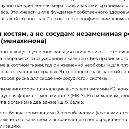
 научно подкрепленная мера профилактики, сравнимая с 
са. Это инвестиция в фундамент собственного здоровь
х такой страны, как Россия, с ее специфическим климат
 костям, а не сосудам: незаменимая 
 (менахинона)
овышающего усвоение кальция в кишечнике, — это лиш
а направится этот усвоенный кальций? Без правильног
не в костной ткани, где он жизненно необходим для пло
 почках, суставных хрящах. Этот процесс, называемый к
кторов риска для сердечно-сосудистой системы.
и навигатором для кальция выступает витамин K2, конк
тупная форма — менахинон-7 (МК-7). Его механизм дейс
т в организме два важнейших белка:
тот белок, производимый остеобластами (клетками-стро
зывается с кальцием и встраивает его непосредственно 
лизацию.