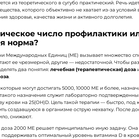
тся из теоретического в сугубо практический. Речь иде
ещества, которого объективно не хватает из-за условий
ия здоровья, качества жизни и активного долголетия.
гическое число профилактики и
я норма?
ячи Международных Единиц (МЕ) вызывает множество сп
тают ее чрезмерной, другие — недостаточной. Чтобы раз
делять два понятия:
лечебная (терапевтическая) доза
оза
.
которые могут достигать 5000, 10000 МЕ и более, назна
 такого назначения служит лабораторно подтвержденны
у крови на 25(OH)D. Цель такой терапии — быстро, под
ить создавшуюся в организме острую нехватку. После д
ило, снижают.
 доза 2000 МЕ решает принципиально иную задачу. Она
о поддерживать оптимальный уровень витамина D в кров