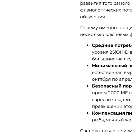
развития того самого
физиологических потр
облучения.
Почему именно эта ц
несколько ключевых 
Средние потреб
уровня 25(OH)D в
большинства люд
Минимальный эн
естественная выр
октября по апрел
Безопасный пор
прием 2000 МЕ в
взрослых людей.
превышении этой
Компенсация пи
рыба, яичный жел
Следовательно, прием