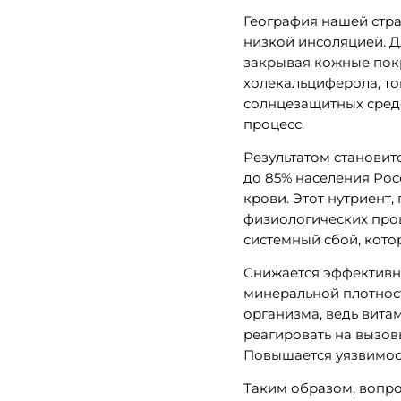
География нашей стран
низкой инсоляцией. Д
закрывая кожные покр
холекальциферола, то
солнцезащитных средс
процесс.
Результатом становит
до 85% населения Ро
крови. Этот нутриент
физиологических проц
системный сбой, кото
Снижается эффективно
минеральной плотност
организма, ведь вита
реагировать на вызов
Повышается уязвимост
Таким образом, вопро