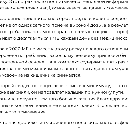
ку. Этот страх часто подпитывается неполной информа
сставим все точки над i, основываясь на данных соврем
остояние действительно серьезное, но и крайне редкое
ет не от однократного приема высокой дозы, а в резуль
 потребления доз, многократно превышающих как профи
 идет о десятках тысяч МЕ каждый день без медицинско
а в 2000 МЕ не имеет к этому риску никакого отношени
ровень потребления, взрослому человеку пришлось бы 
постоянной основе. Наш комплекс содержит в пять раз м
стественными механизмами защиты: при адекватном уро
 усвоение из кишечника снижается.
торый сводит потенциальные риски к минимуму, — это 
уже выяснили, он направляет кальций по нужному пути. 
причине получите немного больше кальция благодаря ви
цию в костной ткани, а не в мягких тканях. Это делает 
ельного применения.
, что для достижения устойчивого положительного эффек