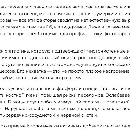
ы такова, что значительная ее часть располагается в к
лительная осень, морозная зима, ранние сумерки и прив
овы, — все эти факторы сводят на нет естественную вы
го самого витамина D3, в эпидермисе. Даже в летние м
тв, которые необходимы для профилактики фотостарени
ся статистика, которую подтверждают многочисленные и
ссии имеют недостаточный или откровенно дефицитный 
, по сути являющийся прогормоном, участвует в колосса
ессов. Его нехватка — это не просто плохое настроение
рый может проявляться по-разному.
сть усвоения кальция и фосфора из пищи, что негативн
и костной ткани, повышая риски переломов. Ослабевае
мин D модулирует работу иммунной системы, помогая ей
ы. Нарушается работа мышечных волокон, что может вест
ь сердечно-сосудистой и нервной систем.
с о приеме биологически активных добавок с витамино